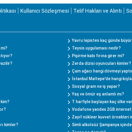
olitikası
Kullanıcı Sözleşmesi
Telif Hakları ve Alıntı
So
Yavru lepistes kaç günde büyü
 mi?
Teysis uygulaması nedir?
atıyor?
Pişirme kabı fırına girer mi?
azilir?
Zerda dizisi oyuncuları kimler?
Çam ağacı hangi dövmeyi yaptı
İstanbul Maltepe'de hangi kışla
Sosyal gram ne iş yapar?
Yaş ve ömür eş anlamlı mı?
 kim?
T harfiyle başlayan kaç ülke va
or?
Vodafone yandex 2GB internet 
Zayıf nükleer kuvvet örnekleri 
rı kimler?
Simli alkolsüz Şampanya içinde 