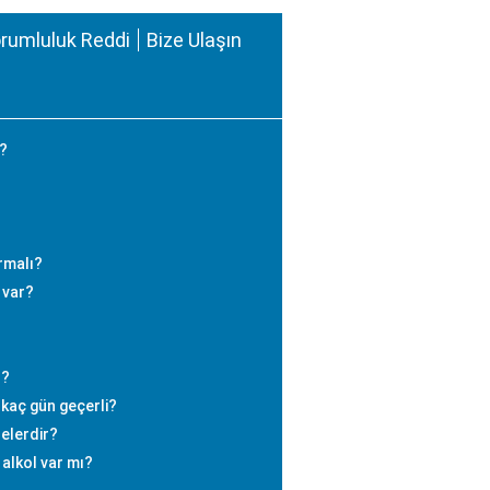
rumluluk Reddi
Bize Ulaşın
r?
rmalı?
 var?
r?
kaç gün geçerli?
nelerdir?
alkol var mı?