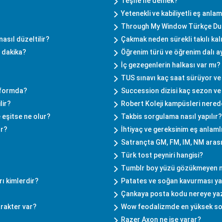
Teşne ne demek?
Yetenekli ve kabiliyetli eş anlam
Through My Window Türkçe Dub
asıl düzeltilir?
Çakmak neden sürekli takılı kalı
 dakika?
Öğrenim türü ve öğrenim dalı a
İç gezegenlerin halkası var mı?
TUS sınavı kaç saat sürüyor ve
tformda?
Succession dizisi kaç sezon ve 
lir?
Robert Koleji kampüsleri nere
 eşitse ne olur?
Takbis sorgulama nasıl yapılır?
ır?
İhtiyaç ve gereksinim eş anlaml
Satrançta GM, FM, IM, NM arası
Türk tost peyniri hangisi?
Tumblr boy yüzü gözükmeyen 
ı kimlerdir?
Patates ve soğan kavurması ya
Çankaya posta kodu nereye yaz
arakter var?
Wow feodalizmde en yüksek so
Razer Axon ne işe yarar?