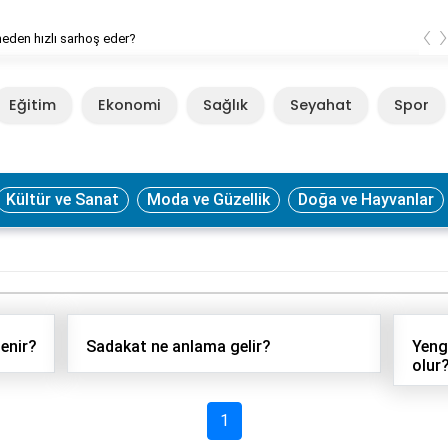
‹
neden hızlı sarhoş eder?
Eğitim
Ekonomi
Sağlık
Seyahat
Spor
Kültür ve Sanat
Moda ve Güzellik
Doğa ve Hayvanlar
enir?
Sadakat ne anlama gelir?
Yeng
olur
1