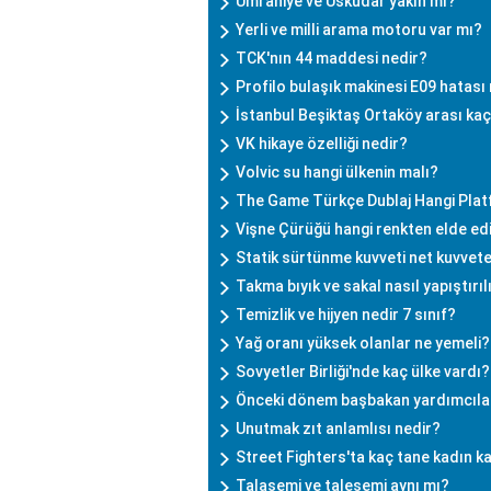
Ümraniye ve Üsküdar yakın mı?
Yerli ve milli arama motoru var mı?
TCK'nın 44 maddesi nedir?
Profilo bulaşık makinesi E09 hatası n
İstanbul Beşiktaş Ortaköy arası kaç
VK hikaye özelliği nedir?
Volvic su hangi ülkenin malı?
The Game Türkçe Dublaj Hangi Pla
Vişne Çürüğü hangi renkten elde edi
Statik sürtünme kuvveti net kuvvete
Takma bıyık ve sakal nasıl yapıştırıl
Temizlik ve hijyen nedir 7 sınıf?
Yağ oranı yüksek olanlar ne yemeli?
Sovyetler Birliği'nde kaç ülke vardı?
Önceki dönem başbakan yardımcılar
Unutmak zıt anlamlısı nedir?
Street Fighters'ta kaç tane kadın k
Talasemi ve talesemi aynı mı?