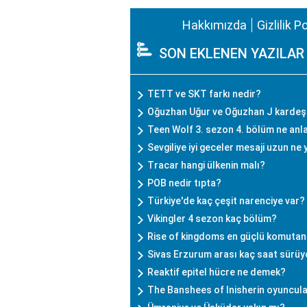
Hakkımızda
Gizlilik P
SON EKLENEN YAZILAR
TETT ve SKT farkı nedir?
Oğuzhan Uğur ve Oğuzhan J kardeş
Teen Wolf 3. sezon 4. bölüm ne anl
Sevgiliye iyi geceler mesaji uzun ne y
Tracar hangi ülkenin malı?
POB nedir tıpta?
Türkiye'de kaç çeşit narenciye var?
Vikingler 4 sezon kaç bölüm?
Rise of kingdoms en güçlü komutan
Sivas Erzurum arası kaç saat sürüy
Reaktif epitel hücre ne demek?
The Banshees of Inisherin oyuncula