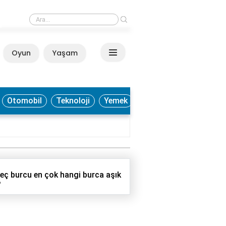
›
Tekila neden hızlı sarhoş eder?
Oyun
Yaşam
Anasayfa
Otomobil
Teknoloji
Yemek
eç burcu en çok hangi burca aşık
?