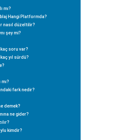
lı mı?
laj Hangi Platformda?
r nasıl düzeltilir?
ynı şey mi?
 kaç soru var?
kaç yıl sürdü?
de?
ı mı?
ndaki fark nedir?
ne demek?
nına ne gider?
ılır?
ylu kimdir?