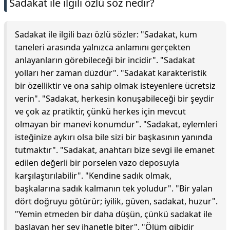
Sadakat ile ilgili özlü söz nedir?
Sadakat ile ilgili bazı özlü sözler: "Sadakat, kum
taneleri arasında yalnızca anlamını gerçekten
anlayanların görebileceği bir incidir". "Sadakat
yolları her zaman düzdür". "Sadakat karakteristik
bir özelliktir ve ona sahip olmak isteyenlere ücretsiz
verin". "Sadakat, herkesin konuşabileceği bir şeydir
ve çok az pratiktir, çünkü herkes için mevcut
olmayan bir manevi konumdur". "Sadakat, eylemleri
isteğinize aykırı olsa bile sizi bir başkasının yanında
tutmaktır". "Sadakat, anahtarı bize sevgi ile emanet
edilen değerli bir porselen vazo deposuyla
karşılaştırılabilir". "Kendine sadık olmak,
başkalarına sadık kalmanın tek yoludur". "Bir yalan
dört doğruyu götürür; iyilik, güven, sadakat, huzur".
"Yemin etmeden bir daha düşün, çünkü sadakat ile
başlayan her şey ihanetle biter". "Ölüm gibidir