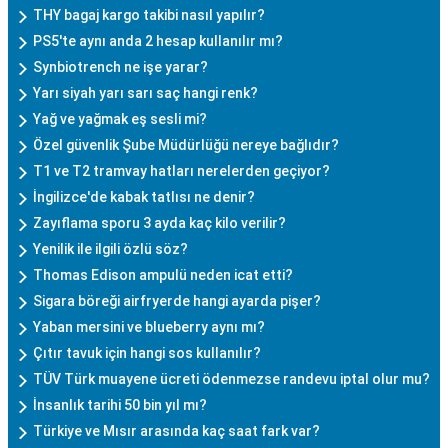
THY bagaj kargo takibi nasıl yapılır?
PS5'te aynı anda 2 hesap kullanılır mı?
Synbiotrench ne işe yarar?
Yarı siyah yarı sarı saç hangi renk?
Yağ ve yağmak eş sesli mi?
Özel güvenlik Şube Müdürlüğü nereye bağlıdır?
T1 ve T2 tramvay hatları nerelerden geçiyor?
İngilizce'de kabak tatlısı ne denir?
Zayıflama sporu 3 ayda kaç kilo verilir?
Yenilik ile ilgili özlü söz?
Thomas Edison ampulü neden icat etti?
Sigara böreği airfryerde hangi ayarda pişer?
Yaban mersini ve blueberry aynı mı?
Çıtır tavuk için hangi sos kullanılır?
TÜV Türk muayene ücreti ödenmezse randevu iptal olur mu?
İnsanlık tarihi 50 bin yıl mı?
Türkiye ve Mısır arasında kaç saat fark var?