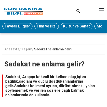
×
☰
Eğitim
Faydalı Bilgiler
Film ve Dizi
Kültür ve Sanat
Moda 
Ekonomi
Sağlık
Seyahat
Anasayfa
Yaşam
Sadakat ne anlama gelir?
Spor
Sadakat ne anlama gelir?
Oyun
Yaşam
Sadakat, Arapça kökenli bir kelime olup,içten
bağlılık,sağlam ve güçlü dostlukanlamlarına
Hukuk
gelir.Sadakat kelimesi ayrıca, dürüst olmak , yalan
söylememek ve verilen sözlere bağlı kalmak
Blog
anlamlarında da kullanılır.