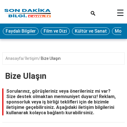
×
☰
Eğitim
Faydalı Bilgiler
Film ve Dizi
Kültür ve Sanat
Moda 
Ekonomi
Sağlık
Seyahat
Anasayfa
İletişim
Bize Ulaşın
Spor
Bize Ulaşın
Oyun
Yaşam
Sorularınız, görüşleriniz veya önerileriniz mi var?
Size destek olmaktan memnuniyet duyarız! Reklam,
Hukuk
sponsorluk veya iş birliği teklifleri için de bizimle
iletişime geçebilirsiniz. Aşağıdaki iletişim bilgilerini
Blog
kullanarak kolayca bağlantı kurabilirsiniz.