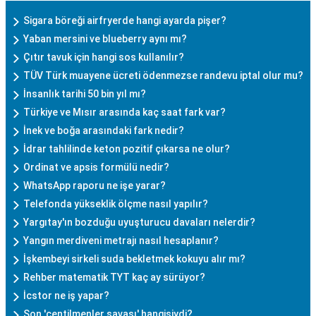
Sigara böreği airfryerde hangi ayarda pişer?
Yaban mersini ve blueberry aynı mı?
Çıtır tavuk için hangi sos kullanılır?
TÜV Türk muayene ücreti ödenmezse randevu iptal olur mu?
İnsanlık tarihi 50 bin yıl mı?
Türkiye ve Mısır arasında kaç saat fark var?
İnek ve boğa arasındaki fark nedir?
İdrar tahlilinde keton pozitif çıkarsa ne olur?
Ordinat ve apsis formülü nedir?
WhatsApp raporu ne işe yarar?
Telefonda yükseklik ölçme nasıl yapılır?
Yargıtay'ın bozduğu uyuşturucu davaları nelerdir?
Yangın merdiveni metrajı nasıl hesaplanır?
İşkembeyi sirkeli suda bekletmek kokuyu alır mı?
Rehber matematik TYT kaç ay sürüyor?
İcstor ne iş yapar?
Son 'centilmenler savaşı' hangisiydi?