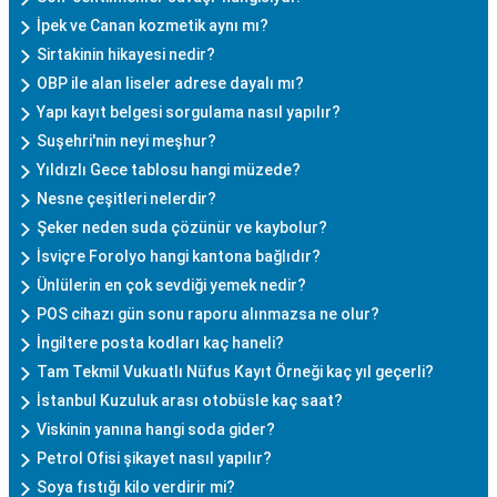
İpek ve Canan kozmetik aynı mı?
Sirtakinin hikayesi nedir?
OBP ile alan liseler adrese dayalı mı?
Yapı kayıt belgesi sorgulama nasıl yapılır?
Suşehri'nin neyi meşhur?
Yıldızlı Gece tablosu hangi müzede?
Nesne çeşitleri nelerdir?
Şeker neden suda çözünür ve kaybolur?
İsviçre Forolyo hangi kantona bağlıdır?
Ünlülerin en çok sevdiği yemek nedir?
POS cihazı gün sonu raporu alınmazsa ne olur?
İngiltere posta kodları kaç haneli?
Tam Tekmil Vukuatlı Nüfus Kayıt Örneği kaç yıl geçerli?
İstanbul Kuzuluk arası otobüsle kaç saat?
Viskinin yanına hangi soda gider?
Petrol Ofisi şikayet nasıl yapılır?
Soya fıstığı kilo verdirir mi?