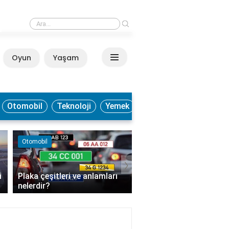
›
ekila neden hızlı sarhoş eder?
Oyun
Yaşam
Anasayfa
Otomobil
Teknoloji
Yemek
Otomobil
Moda ve Güzellik
›
i
Plaka çeşitleri ve anlamları
Parfüm kalıcılığı ten ti
nelerdir?
göre değişir mi?