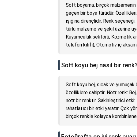
Soft boyama, birçok malzemenin (d
geçen bir boya türüdür. Özellikleri
ışığına dirençlidir. Renk seçeneğ
türlü malzeme ve şekil üzerine uyg
Kuyumculuk sektörü; Kozmetik amba
telefon kılıfı); Otomotiv iç aksaml
Soft koyu bej nasıl bir renk
Soft koyu bej, sıcak ve yumuşak bi
özelliklere sahiptir: Nötr renk: Be
nötr bir renktir. Sakinleştirici etk
rahatlatıcı bir etki yaratır. Çok 
birçok renkle kolayca kombinlenebi
Fotoğrafta en iyi renk ayarı 