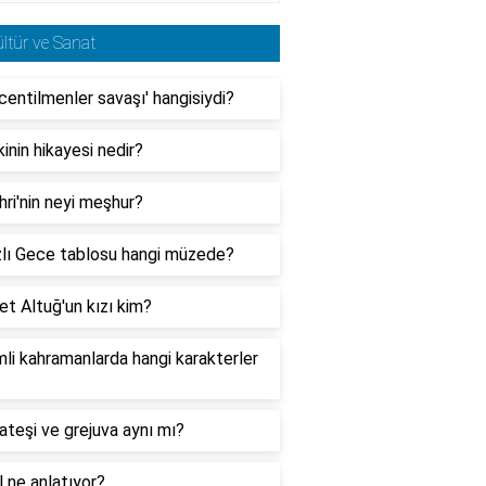
ltür ve Sanat
centilmenler savaşı' hangisiydi?
kinin hikayesi nedir?
ri'nin neyi meşhur?
zlı Gece tablosu hangi müzede?
t Altuğ'un kızı kim?
li kahramanlarda hangi karakterler
teşi ve grejuva aynı mı?
l ne anlatıyor?