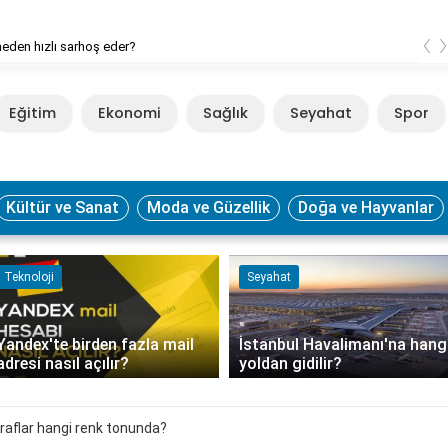
‹
n hızlı sarhoş eder?
T
Eğitim
Ekonomi
Sağlık
Seyahat
Spor
Kültür ve Sanat
Moda ve Güzellik
Doğa ve Hayvanlar
Teknoloji
Seyahat
Yandex'te birden fazla mail
İstanbul Havalimanı'na hang
adresi nasıl açılır?
yoldan gidilir?
raflar hangi renk tonunda?