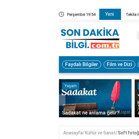
Yeni
kta yetişir?
Perşembe 19:54
Tekila nede
Faydalı Bilgiler
Film ve Dizi
k
Yaşam
‹
 hangi besinlerde
ur?
Sadakat ne anlama gelir?
Anasayfa
Kültür ve Sanat
Soft fotoğ