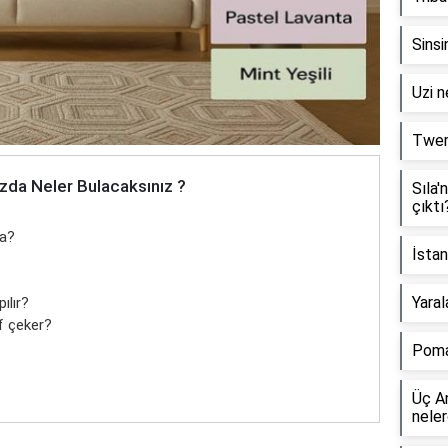
Sinsi
Uzi n
Twerk
zda Neler Bulacaksınız ?
Sıla'
çıktı
da?
İstan
Yaral
ılır?
af çeker?
Poma
Üç An
neler