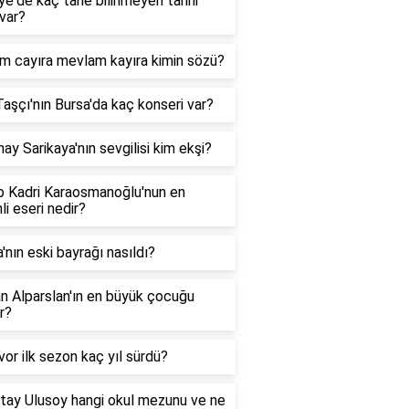
ye'de kaç tane bilinmeyen tarihi
var?
m cayıra mevlam kayıra kimin sözü?
aşçı'nın Bursa'da kaç konseri var?
ay Sarikaya'nın sevgilisi kim ekşi?
p Kadri Karaosmanoğlu'nun en
i eseri nedir?
a'nın eski bayrağı nasıldı?
n Alparslan'ın en büyük çocuğu
r?
vor ilk sezon kaç yıl sürdü?
tay Ulusoy hangi okul mezunu ve ne