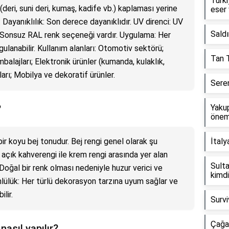
Türki
eri, suni deri, kumaş, kadife vb.) kaplaması yerine
eser 
: Dayanıklılık: Son derece dayanıklıdır. UV direnci: UV
Saldı
i: Sonsuz RAL renk seçeneği vardır. Uygulama: Her
ulanabilir. Kullanım alanları: Otomotiv sektörü;
Tan T
lajları; Elektronik ürünler (kumanda, kulaklık,
arı; Mobilya ve dekoratif ürünler.
Seren
?
Yaku
öneml
r koyu bej tonudur. Bej rengi genel olarak şu
İtaly
j, açık kahverengi ile krem rengi arasında yer alan
Sulta
i: Doğal bir renk olması nedeniyle huzur verici ve
kimdi
yönlülük: Her türlü dekorasyon tarzına uyum sağlar ve
lir.
Survi
Çağa
nasıl yapılır?