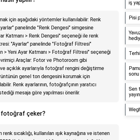
iş ya
Pisi 
mak için aşağıdaki yöntemler kullanılabilir: Renk
Ayarlar" panelinde "Renk Dengesi" simgesine
Yavuz
yar Katmanı > Renk Dengesi" seçeneği ile renk
hediy
tresi: "Ayarlar" panelinde "Fotoğraf Filtresi"
n > Yeni Ayar Katmanı > Fotoğraf Filtresi" seçeneği
Terh
 Çevrimiçi Araçlar: Fotor ve Photoroom gibi
ve açıklık ayarlarıyla fotoğraf rengini değiştirme
Pamu
sonu 
örüntünün genel ton dengesini korumak için
abilir. Renk ayarlarının, fotoğrafçının yaratıcı
Sen t
tediği mesaja göre yapılması önerilir.
yayın
Wegh
i fotoğraf çeker?
 renk sıcaklığı, kullanılan ışık kaynağına ve istenen