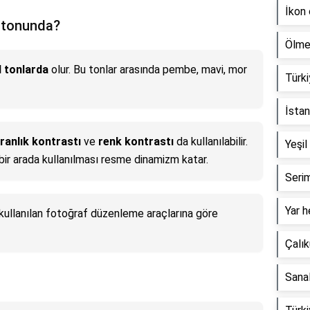
İkon
k tonunda?
Ölme
l tonlarda
olur. Bu tonlar arasında pembe, mavi, mor
Türkiy
İstan
aranlık kontrastı
ve
renk kontrastı
da kullanılabilir.
Yeşil
bir arada kullanılması resme dinamizm katar.
Serim
Yar h
e kullanılan fotoğraf düzenleme araçlarına göre
Çalık
Sanal