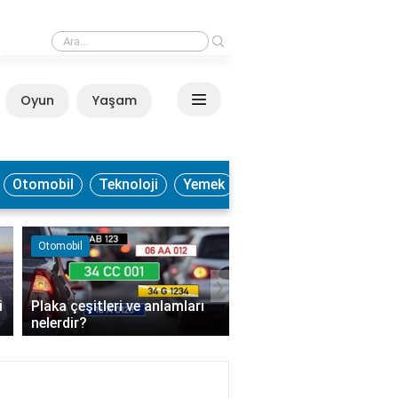
›
Sülfit hangi besinlerde bulunur?
Oyun
Yaşam
Anasayfa
Otomobil
Teknoloji
Yemek
Moda ve Güzellik
Kültür ve Sanat
›
Parfüm kalıcılığı ten tipine
Soft fotoğraflar hangi
göre değişir mi?
tonunda?