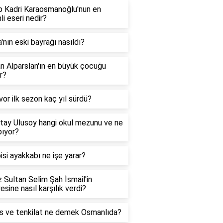
p Kadri Karaosmanoğlu'nun en
i eseri nedir?
a'nın eski bayrağı nasıldı?
n Alparslan'ın en büyük çocuğu
r?
vor ilk sezon kaç yıl sürdü?
tay Ulusoy hangi okul mezunu ve ne
pıyor?
pisi ayakkabı ne işe yarar?
 Sultan Selim Şah İsmail'in
esine nasıl karşılık verdi?
is ve tenkilat ne demek Osmanlıda?