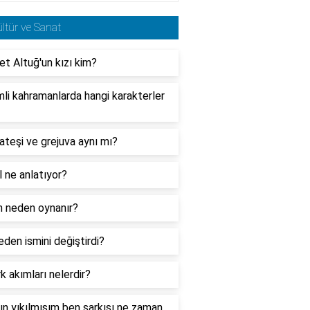
ltür ve Sanat
t Altuğ'un kızı kim?
li kahramanlarda hangi karakterler
teşi ve grejuva aynı mı?
l ne anlatıyor?
n neden oynanır?
eden ismini değiştirdi?
 akımları nelerdir?
nın yıkılmışım ben şarkısı ne zaman