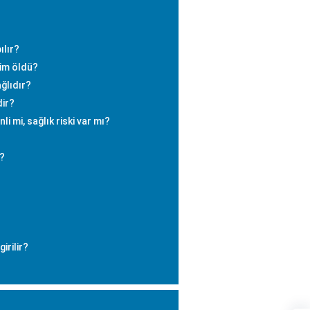
ılır?
im öldü?
ğlıdır?
ir?
 mi, sağlık riski var mı?
?
irilir?