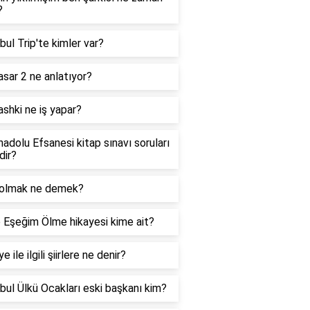
?
bul Trip'te kimler var?
asar 2 ne anlatıyor?
shki ne iş yapar?
adolu Efsanesi kitap sınavı soruları
dir?
 olmak ne demek?
 Eşeğim Ölme hikayesi kime ait?
e ile ilgili şiirlere ne denir?
bul Ülkü Ocakları eski başkanı kim?