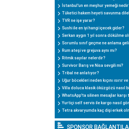
İstanbul'un en meşhur yemeği nedir
Tüketici hakem heyeti savunma dilek
TVR ne işe yarar?
Sushi ile en iyi hangi içecek gider?
Serkan aygın 1 yıl sonra dökülme o
Sorumlu sınıf geçme ne anlama geli
Rum ateşi ve grejuva aynı mı?
Ritmik sayılar nelerdir?
Survivor Barış ve Nisa sevgili mi?
Tribal ne anlatıyor?
Uğur böcekleri neden kıçını ısırır ve ı
Villa doluca klasik öküzgözü nasıl b
WhatsApp'ta silinen mesajlar karşı t
Yurtiçi self servis ile kargo nasıl gö
Tetra akvaryumda kaç dişi erkek ol
SPONSOR BAĞLANTILA