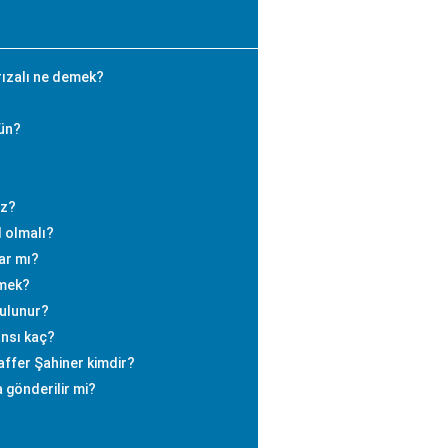
rızalı ne demek?
gün?
az?
 olmalı?
ar mı?
emek?
bulunur?
nsı kaç?
ffer Şahiner kimdir?
a gönderilir mi?