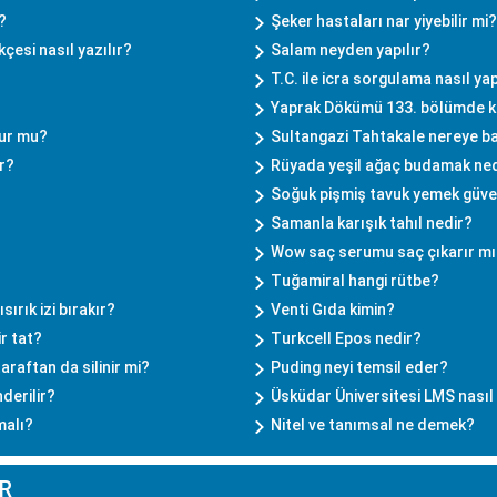
?
Şeker hastaları nar yiyebilir mi?
çesi nasıl yazılır?
Salam neyden yapılır?
T.C. ile icra sorgulama nasıl yap
Yaprak Dökümü 133. bölümde k
lur mu?
Sultangazi Tahtakale nereye ba
r?
Rüyada yeşil ağaç budamak ned
Soğuk pişmiş tavuk yemek güvenli
Samanla karışık tahıl nedir?
Wow saç serumu saç çıkarır mı
Tuğamiral hangi rütbe?
sırık izi bırakır?
Venti Gıda kimin?
ir tat?
Turkcell Epos nedir?
araftan da silinir mi?
Puding neyi temsil eder?
nderilir?
Üsküdar Üniversitesi LMS nasıl g
malı?
Nitel ve tanımsal ne demek?
R