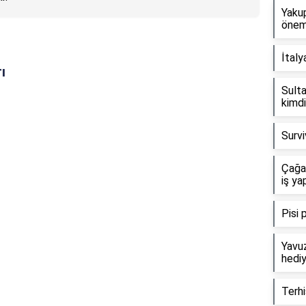
Yaku
öneml
İtaly
ı
Sulta
kimdi
Survi
Çağa
iş ya
Pisi 
Yavuz
hediy
Terh