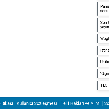
Pamu
sonu 
Sen t
yayın
Wegh
İttih
Üstk
"Gig
TLC T
olitikası
Kullanıcı Sözleşmesi
Telif Hakları ve Alıntı
So