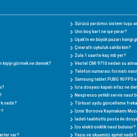
Sürücü yardımcı sistem tuşu a
Uno boş kart ne işe yarar?
Uşak'ın en büyük pazarı hangi 
Çınaraltı uykuluk sahibi kim?
Zula 1 saatte kaç mb yer?
 kişiyi görmek ne demek?
Vestel CMI 9710 neden su alm
Telefon numarası formatı nasıl
Samsung tablet PUBG 90 FPS v
mı?
İcra dosyası kapalı infaz ne d
?
Nespresso yetkili servis nasıl 
rk nedir?
Türksat uydu güncelleme freka
r?
İzmir Bornova Kaymakamı Muza
İadeli taahhütlü posta ile dosy
İzo elektroniklik nasıl bulunur?
erler var?
Yassı ve skuamöz epitel nedir?