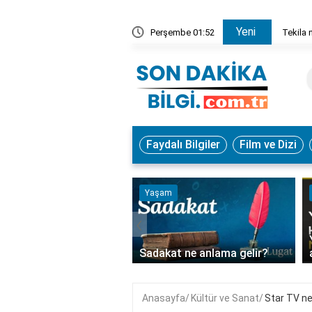
Yeni
 sarhoş eder?
Perşembe 01:52
Tekila 
Faydalı Bilgiler
Film ve Dizi
m
Teknoloji
‹
Yandex'te birden fazla mail
at ne anlama gelir?
adresi nasıl açılır?
Anasayfa
Kültür ve Sanat
Star TV ned