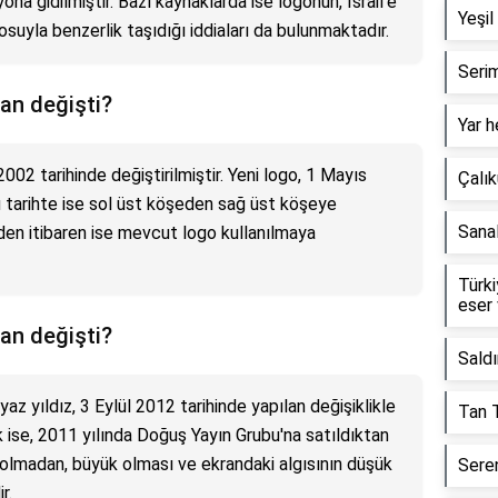
na gidilmiştir. Bazı kaynaklarda ise logonun, İsrail'e
Yeşil
suyla benzerlik taşıdığı iddiaları da bulunmaktadır.
Serim
an değişti?
Yar h
002 tarihinde değiştirilmiştir. Yeni logo, 1 Mayıs
Çalık
bu tarihte ise sol üst köşeden sağ üst köşeye
Sanal
nden itibaren ise mevcut logo kullanılmaya
Türki
eser 
an değişti?
Saldı
az yıldız, 3 Eylül 2012 tarihinde yapılan değişiklikle
Tan T
k ise, 2011 yılında Doğuş Yayın Grubu'na satıldıktan
olmadan, büyük olması ve ekrandaki algısının düşük
Seren
r.