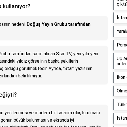
çıktı
o kullanıyor?
İstan
asının nedeni,
Doğuş Yayın Grubu tarafından
Yaral
Poma
rubu tarafından satın alınan Star TV, yeni yıla yeni
Üç An
asındaki yıldız görselinin başka şekillerin
neler
oş olduğu görülmektedir. Ayrıca, "Star" yazısının
landığı belirtilmiştir.
İkon
Ölme
eğişti?
Türkiy
inin yenilenmesi ve modern bir tasarım oluşturulması
İstan
 logonun büyük bulunması ve ekranda iyi