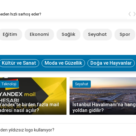
‹
neden hızlı sarhoş eder?
Eğitim
Ekonomi
Sağlık
Seyahat
Spor
Kültür ve Sanat
Moda ve Güzellik
Doğa ve Hayvanlar
Seyahat
Otomobil
İstanbul Havalimanı'na hangi
Plaka çeşitleri ve anlamları
yoldan gidilir?
nelerdir?
en yıldızsız logo kullanıyor?