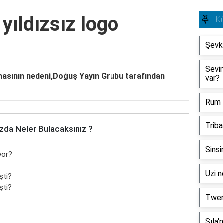
yıldızsız logo
Kü
Şevke
Sevim
nmasının nedeni,Doğuş Yayın Grubu tarafından
var?
Rum a
Triba
zda Neler Bulacaksınız ?
Sinsi
yor?
Uzi n
şti?
şti?
Twerk
Sıla'