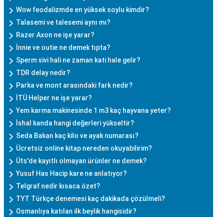
Wow feodalizmde en yüksek soylu kimdir?
Talasemi ve talesemi aynı mı?
Razer Axon ne işe yarar?
İnnie ve outie ne demek tıpta?
Sperm sivi hali ne zaman kati hale gelir?
TDR delay nedir?
Parka ve mont arasındaki fark nedir?
İTÜ Helper ne işe yarar?
Yem karma makinesinde 1 m3 kaç hayvana yeter?
İshal kanda hangi değerleri yükseltir?
Seda Bakan kaç kilo ve ayak numarası?
Ücretsiz online kitap nereden okuyabilirim?
Üts'de kayıtlı olmayan ürünler ne demek?
Yusuf Has Hacip kare ne anlatıyor?
Telgraf nedir kısaca özet?
TYT Türkçe denemesi kaç dakikada çözülmeli?
Osmanlıya katılan ilk beylik hangisidir?