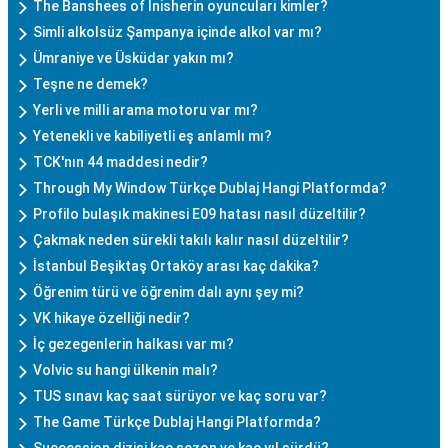
The Banshees of Inisherin oyuncuları kimler?
Simli alkolsüz Şampanya içinde alkol var mı?
Ümraniye ve Üsküdar yakın mı?
Teşne ne demek?
Yerli ve milli arama motoru var mı?
Yetenekli ve kabiliyetli eş anlamlı mı?
TCK'nın 44 maddesi nedir?
Through My Window Türkçe Dublaj Hangi Platformda?
Profilo bulaşık makinesi E09 hatası nasıl düzeltilir?
Çakmak neden sürekli takılı kalır nasıl düzeltilir?
İstanbul Beşiktaş Ortaköy arası kaç dakika?
Öğrenim türü ve öğrenim dalı aynı şey mi?
VK hikaye özelliği nedir?
İç gezegenlerin halkası var mı?
Volvic su hangi ülkenin malı?
TUS sınavı kaç saat sürüyor ve kaç soru var?
The Game Türkçe Dublaj Hangi Platformda?