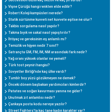
Succession dizisi kaç sezon ve kaç yıl sürdü?
Vişne Çürüğü hangi renkten elde edilir?
Robert Koleji kampüsleri nerede?
Statik sürtünme kuvveti net kuvvete eşitse ne olur?
Takbis sorgulama nasıl yapılır?
Takma bıyık ve sakal nasıl yapıştırılır?
İhtiyaç ve gereksinim eş anlamlı mı?
Temizlik ve hijyen nedir 7 sınıf?
Satrançta GM, FM, IM, NM arasındaki fark nedir?
Yağ oranı yüksek olanlar ne yemeli?
Türk tost peyniri hangisi?
Sovyetler Birliği'nde kaç ülke vardı?
Tumblr boy yüzü gözükmeyen ne demek?
Önceki dönem başbakan yardımcıları kimlerdir?
Patates ve soğan kavurması yanına ne gider?
Unutmak zıt anlamlısı nedir?
Çankaya posta kodu nereye yazılır?
Street Fighters'ta kaç tane kadın karakter var?