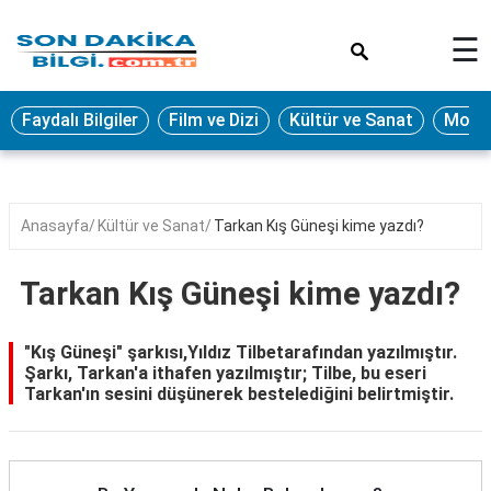
×
☰
Eğitim
Faydalı Bilgiler
Film ve Dizi
Kültür ve Sanat
Moda 
Ekonomi
Sağlık
Seyahat
Anasayfa
Kültür ve Sanat
Tarkan Kış Güneşi kime yazdı?
Spor
Tarkan Kış Güneşi kime yazdı?
Oyun
Yaşam
"Kış Güneşi" şarkısı,Yıldız Tilbetarafından yazılmıştır.
Şarkı, Tarkan'a ithafen yazılmıştır; Tilbe, bu eseri
Hukuk
Tarkan'ın sesini düşünerek bestelediğini belirtmiştir.
Blog