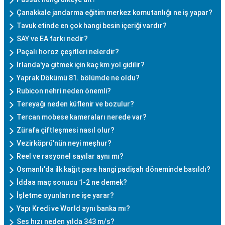
Çanakkale jandarma eğitim merkez komutanlığı ne iş yapar?
Tavuk etinde en çok hangi besin içeriği vardır?
SAY ve EA farkı nedir?
Paçalı horoz çeşitleri nelerdir?
İrlanda'ya gitmek için kaç km yol gidilir?
Yaprak Dökümü 81. bölümde ne oldu?
Rubicon nehri neden önemli?
Tereyağı neden küflenir ve bozulur?
Tercan mobese kameraları nerede var?
Zürafa çiftleşmesi nasıl olur?
Vezirköprü'nün neyi meşhur?
Reel ve rasyonel sayılar aynı mı?
Osmanlı'da ilk kağıt para hangi padişah döneminde basıldı?
İddaa maç sonucu 1-2 ne demek?
İşletme oyunları ne işe yarar?
Yapı Kredi ve World aynı banka mı?
Ses hızı neden yılda 343 m/s?