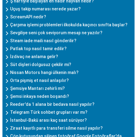
Ş harfiyle başlayan en nadir hayvan nedir?
Uçuş takip numarası nerede yazar?
ScreamAPI nedir?
Çarpma işlemi problemleri ilkokulda kaçıncı sınıfta başlar?
Sevgiliye seni çok seviyorum mesajı ne yazılır?
Steam iade maili nasıl gönderilir?
Patlak top nasıl tamir edilir?
İzdivaç ne anlama gelir?
Süt dişleri dolgusuz çekilir mi?
Nissan Motors hangi ülkenin malı?
Orta pişmiş et nasıl anlaşılır?
Şemsiye Mantarı zehirli mi?
Şemsi inkaya neden boşandı?
Reeder'da 1 alana bir bedava nasıl yapılır?
Telegram Türk sohbet grupları var mı?
İstanbul-Bakü arası kaç saat sürüyor?
Ziraat kayıtlı para transferi silme nasıl yapılır?
Çöp kutusundan silinen fotoğraf Google Fotoğraflar'da