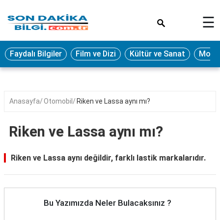
×
☰
Eğitim
Faydalı Bilgiler
Film ve Dizi
Kültür ve Sanat
Moda 
Ekonomi
Sağlık
Seyahat
Anasayfa
Otomobil
Riken ve Lassa aynı mı?
Spor
Riken ve Lassa aynı mı?
Oyun
Yaşam
Riken ve Lassa aynı değildir, farklı lastik markalarıdır.
Hukuk
Blog
Bu Yazımızda Neler Bulacaksınız ?