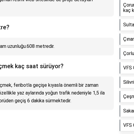
Çoru
kaç 
Sulta
tre?
Çınar
am uzunluğu.608 metredir.
Çorlu
çmek kaç saat sürüyor?
VFS G
Siliv
mek, feribotla geçişe kıyasla önemli bir zaman
özellikle yaz aylarında yoğun trafik nedeniyle 1,5 ila
Çeşm
öprüden geçiş 6 dakika sürmektedir.
Sakar
VFS G