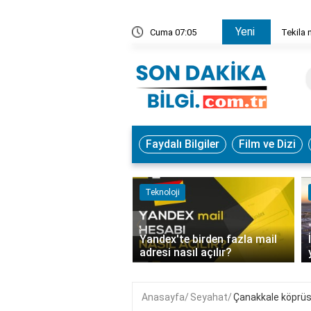
Yeni
 sarhoş eder?
Cuma 07:05
Tekila 
Faydalı Bilgiler
Film ve Dizi
m
Teknoloji
‹
Yandex'te birden fazla mail
at ne anlama gelir?
adresi nasıl açılır?
Anasayfa
Seyahat
Çanakkale köprüsü