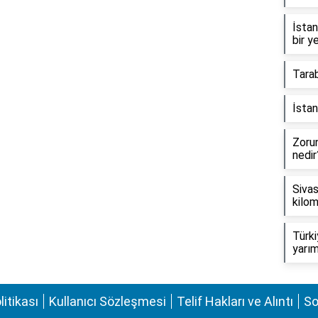
İstan
bir y
Tara
İstan
Zorun
nedir
Sivas
kilo
Türki
yarı
olitikası
Kullanıcı Sözleşmesi
Telif Hakları ve Alıntı
So