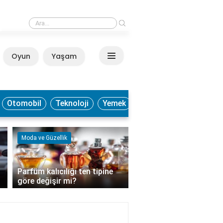
›
Sülfit hangi besinlerde bulunur?
Oyun
Yaşam
Anasayfa
Otomobil
Teknoloji
Yemek
Moda ve Güzellik
Kültür ve Sanat
›
Parfüm kalıcılığı ten tipine
Soft fotoğraflar hangi
göre değişir mi?
tonunda?