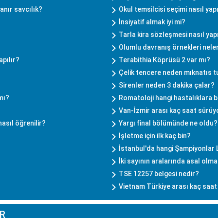
anır savcılık?
Okul temsilcisi seçimi nasıl yapı
İnsiyatif almak iyi mi?
Tarla kira sözleşmesi nasıl yapı
Olumlu davranış örnekleri neler
apılır?
Terabithia Köprüsü 2 var mı?
Çelik tencere neden mıknatıs 
Sirenler neden 3 dakika çalar?
mı?
Romatoloji hangi hastalıklara 
Van-İzmir arası kaç saat sürüy
asıl öğrenilir?
Yargı final bölümünde ne oldu?
İşletme için ilk kaç bin?
İstanbul'da hangi Şampiyonlar L
İki sayının aralarında asal olma
TSE 12257 belgesi nedir?
Vietnam Türkiye arası kaç saat
R