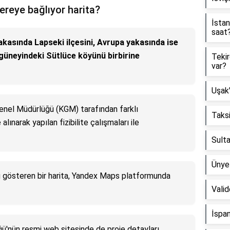
ereye bağlıyor harita?
İstan
saat
kasında Lapseki ilçesini, Avrupa yakasında ise
 güneyindeki Sütlüce köyünü birbirine
Tekir
var?
Uşak'
Genel Müdürlüğü (KGM) tarafından farklı
Taksi
 alınarak yapılan fizibilite çalışmaları ile
Sulta
Ünye
gösteren bir harita, Yandex Maps platformunda
Valid
İspan
ğü'nün resmi web sitesinde de proje detayları