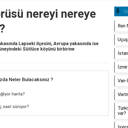
rüsü nereyi nereye
S
a?
Ren N
Uçuş
asında Lapseki ilçesini, Avrupa yakasında ise
üneyindeki Sütlüce köyünü birbirine
İstan
İzmir
zda Neler Bulacaksınız ?
Van-İ
ğlıyor harita?
Vietn
ç saat sürüyor?
Türki
var?
İsviç