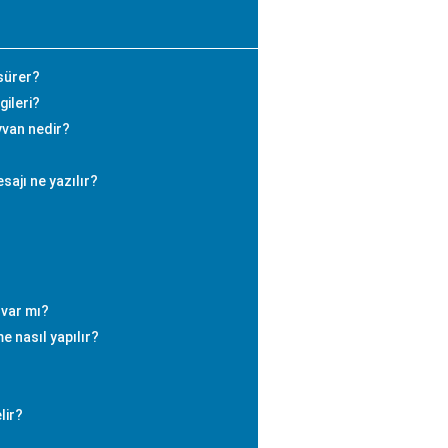
sürer?
gileri?
yvan nedir?
sajı ne yazılır?
 var mı?
me nasıl yapılır?
lir?