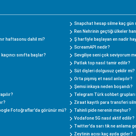
Snapchat hesap silme kaç gün 
Ren Nehrinin geçtiği ülkeler han
nır haftasonu dahil mi?
Ş harfiyle başlayan en nadir ha
ScreamAPI nedir?
 kaçıncı sınıfta başlar?
Sevgiliye seni çok seviyorum me
Patlak top nasıl tamir edilir?
Süt dişleri dolgusuz çekilir mi?
Orta pişmiş et nasıl anlaşılır?
Şemsi inkaya neden boşandı?
apılır?
Telegram Türk sohbet grupları
or?
Ziraat kayıtlı para transferi sil
oogle Fotoğraflar'da görünür mü?
Tahinli pide nerenin meşhur?
Vodafone 5G nasıl aktif edilir?
Twitter'da sarı tik ne anlama ge
Zeytinin acısı kaç ayda gider?