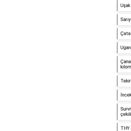
Uşak 
Sarıy
Çata
Ugand
Çana
kilo
Tekir
İnce
Surv
çekil
THY i