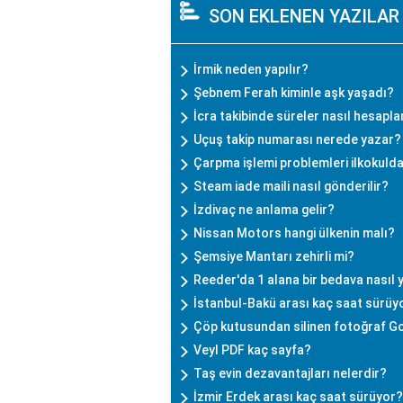
SON EKLENEN YAZILAR
İrmik neden yapılır?
Şebnem Ferah kiminle aşk yaşadı?
İcra takibinde süreler nasıl hesapla
Uçuş takip numarası nerede yazar?
Çarpma işlemi problemleri ilkokulda
Steam iade maili nasıl gönderilir?
İzdivaç ne anlama gelir?
Nissan Motors hangi ülkenin malı?
Şemsiye Mantarı zehirli mi?
Reeder'da 1 alana bir bedava nasıl y
İstanbul-Bakü arası kaç saat sürüy
Çöp kutusundan silinen fotoğraf G
Veyl PDF kaç sayfa?
Taş evin dezavantajları nelerdir?
İzmir Erdek arası kaç saat sürüyor?