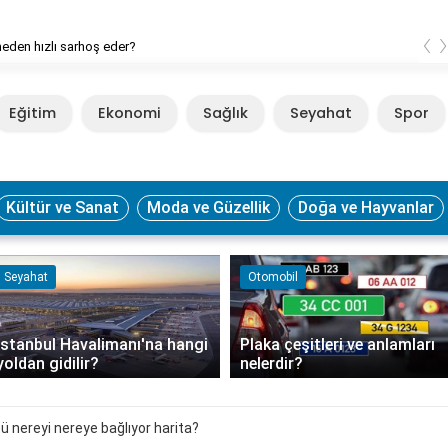
‹
neden hızlı sarhoş eder?
Eğitim
Ekonomi
Sağlık
Seyahat
Spor
Kültür ve Sanat
Moda ve Güzellik
Doğa ve Hayvanlar
Seyahat
Otomobil
İstanbul Havalimanı'na hangi
Plaka çeşitleri ve anlamları
yoldan gidilir?
nelerdir?
 nereyi nereye bağlıyor harita?