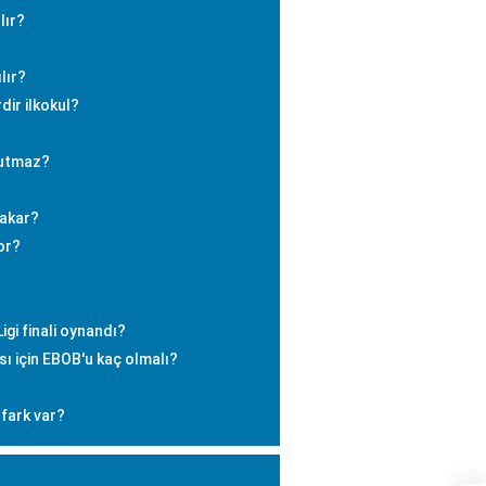
lır?
lır?
dir ilkokul?
tutmaz?
bakar?
or?
igi finali oynandı?
sı için EBOB'u kaç olmalı?
 fark var?