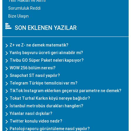
Telif Hakları ve Alıntı
Sorumluluk Reddi
Bize Ulaşın
SON EKLENEN YAZILAR
Z+ ve Z- ne demek matematik?
Yanlış başvuru ücreti geri alınabilir mi?
Tivibu GO Süper Paket neleri kapsıyor?
WOW 256 bölüm neresi?
Snapchat ST nasıl yapılır?
Telegram Türkiye temsilcisi var mı?
TikTok Instagram eklerken geçersiz parametre ne demek?
Tokat Turhal Karkın köyü nereye bağlıdır?
İstanbul metrobüs durakları hangileri?
Yılanlar nasıl dışkılar?
Twitter konulu video nedir?
Patoloji raporu görüntüleme nasıl yapılır?