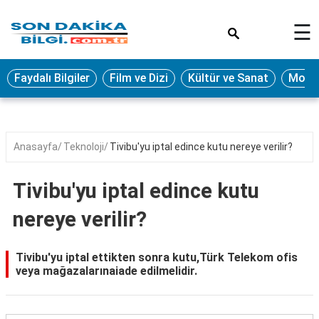
×
☰
Eğitim
Faydalı Bilgiler
Film ve Dizi
Kültür ve Sanat
Moda 
Ekonomi
Sağlık
Seyahat
Anasayfa
Teknoloji
Tivibu'yu iptal edince kutu nereye verilir?
Spor
Tivibu'yu iptal edince kutu
Oyun
nereye verilir?
Yaşam
Hukuk
Tivibu'yu iptal ettikten sonra kutu,Türk Telekom ofis
veya mağazalarınaiade edilmelidir.
Blog