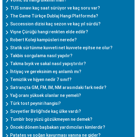
Volvic su hangi ülkenin malı?
TUS sınavı kaç saat sürüyor ve kaç soru var?
The Game Türkçe Dublaj Hangi Platformda?
Succession dizisi kaç sezon ve kaç yıl sürdü?
Vişne Çürüğü hangi renkten elde edilir?
Robert Koleji kampüsleri nerede?
Statik sürtünme kuvveti net kuvvete eşitse ne olur?
Takbis sorgulama nasıl yapılır?
Takma bıyık ve sakal nasıl yapıştırılır?
İhtiyaç ve gereksinim eş anlamlı mı?
Temizlik ve hijyen nedir 7 sınıf?
Satrançta GM, FM, IM, NM arasındaki fark nedir?
Yağ oranı yüksek olanlar ne yemeli?
Türk tost peyniri hangisi?
Sovyetler Birliği'nde kaç ülke vardı?
Tumblr boy yüzü gözükmeyen ne demek?
Önceki dönem başbakan yardımcıları kimlerdir?
Patates ve soğan kavurması yanına ne gider?