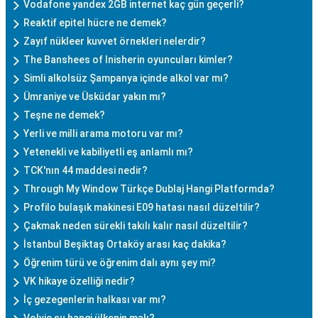
Vodafone yandex 2GB internet kaç gün geçerli?
Reaktif epitel hücre ne demek?
Zayıf nükleer kuvvet örnekleri nelerdir?
The Banshees of Inisherin oyuncuları kimler?
Simli alkolsüz Şampanya içinde alkol var mı?
Ümraniye ve Üsküdar yakın mı?
Teşne ne demek?
Yerli ve milli arama motoru var mı?
Yetenekli ve kabiliyetli eş anlamlı mı?
TCK'nın 44 maddesi nedir?
Through My Window Türkçe Dublaj Hangi Platformda?
Profilo bulaşık makinesi E09 hatası nasıl düzeltilir?
Çakmak neden sürekli takılı kalır nasıl düzeltilir?
İstanbul Beşiktaş Ortaköy arası kaç dakika?
Öğrenim türü ve öğrenim dalı aynı şey mi?
VK hikaye özelliği nedir?
İç gezegenlerin halkası var mı?