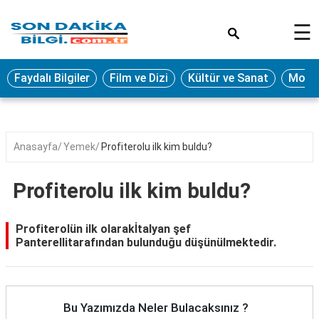
×
☰
Eğitim
Faydalı Bilgiler
Film ve Dizi
Kültür ve Sanat
Moda 
Ekonomi
Sağlık
Seyahat
Anasayfa
Yemek
Profiterolu ilk kim buldu?
Spor
Profiterolu ilk kim buldu?
Oyun
Yaşam
Profiterolün ilk olarakİtalyan şef
Panterellitarafından bulunduğu düşünülmektedir.
Hukuk
Blog
Bu Yazımızda Neler Bulacaksınız ?