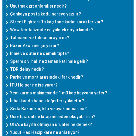
Unutmak zıt anlamlısı nedir?
Çankaya posta kodu nereye yazılır?
Street Fighters'ta kaç tane kadın karakter var?
Wow feodalizmde en yüksek soylu kimdir?
Talasemi ve talesemi aynı mı?
Razer Axon ne işe yarar?
İnnie ve outie ne demek tıpta?
Sperm sivi hali ne zaman kati hale gelir?
TDR delay nedir?
Parka ve mont arasındaki fark nedir?
İTÜ Helper ne işe yarar?
Yem karma makinesinde 1 m3 kaç hayvana yeter?
İshal kanda hangi değerleri yükseltir?
Seda Bakan kaç kilo ve ayak numarası?
Ücretsiz online kitap nereden okuyabilirim?
Üts'de kayıtlı olmayan ürünler ne demek?
Yusuf Has Hacip kare ne anlatıyor?