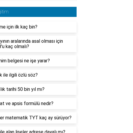
itim
me için ilk kaç bin?
ayının aralarında asal olması için
'u kaç olmalı?
im belgesi ne işe yarar?
k ile ilgili özlü söz?
lık tarihi 50 bin yıl mı?
at ve apsis formülü nedir?
er matematik TYT kaç ay sürüyor?
le alan liseler adrese dayalı mı?