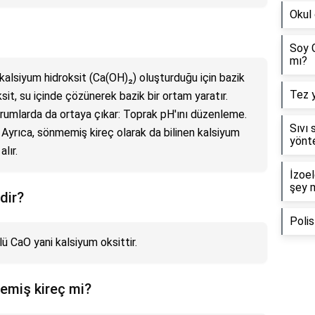
Okul 
Soy G
mı?
e kalsiyum hidroksit (Ca(OH)₂) oluşturduğu için bazik
Tez 
ksit, su içinde çözünerek bazik bir ortam yaratır.
durumlarda da ortaya çıkar: Toprak pH'ını düzenleme.
Sıvı 
i. Ayrıca, sönmemiş kireç olarak da bilinen kalsiyum
yönte
lır.
İzoel
şey 
dir?
Polis
 CaO yani kalsiyum oksittir.
emiş kireç mi?