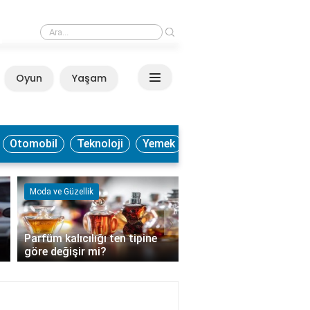
›
Sülfit hangi besinlerde bulunur?
Oyun
Yaşam
Anasayfa
Otomobil
Teknoloji
Yemek
Moda ve Güzellik
Kültür ve Sanat
›
Parfüm kalıcılığı ten tipine
Soft fotoğraflar hangi
göre değişir mi?
tonunda?