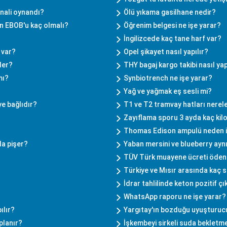
inali oynandı?
Ölü yıkama gasilhane nedir?
çin EBOB'u kaç olmalı?
Öğrenim belgesi ne işe yarar?
İngilizcede kaç tane harf var?
 var?
Opel şikayet nasıl yapılır?
ler?
THY bagaj kargo takibi nasıl yap
mı?
Synbiotrench ne işe yarar?
Yağ ve yağmak eş sesli mi?
e bağlıdır?
T1 ve T2 tramvay hatları nerel
Zayıflama sporu 3 ayda kaç kilo 
Thomas Edison ampulü neden ic
da pişer?
Yaban mersini ve blueberry ayn
TÜV Türk muayene ücreti öden
Türkiye ve Mısır arasında kaç s
İdrar tahlilinde keton pozitif ç
WhatsApp raporu ne işe yarar?
ılır?
Yargıtay'ın bozduğu uyuşturucu
planır?
İşkembeyi sirkeli suda bekletme