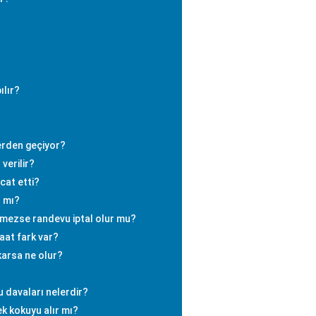
ılır?
erden geçiyor?
verilir?
at etti?
ı mı?
mezse randevu iptal olur mu?
aat fark var?
ıkarsa ne olur?
 davaları nelerdir?
k kokuyu alır mı?