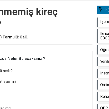
nmemiş kireç
Eğ
?
İşlet
İki s
) Formülü: CaO.
EBOB
Öğren
zda Neler Bulacaksınız ?
Yenili
ü nedir?
İnsan
it aynı mı?
Ordin
Rehb
OBP i
reç mi?