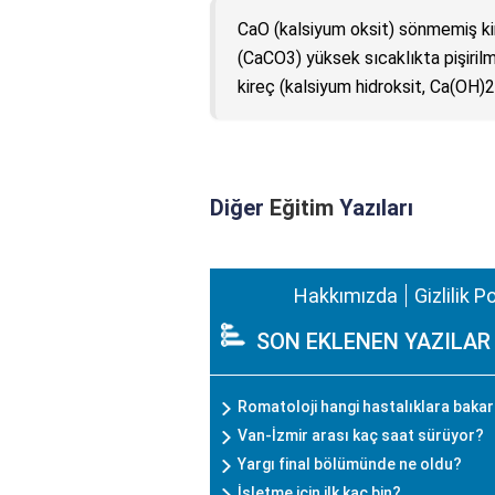
CaO (kalsiyum oksit) sönmemiş ki
(CaCO3) yüksek sıcaklıkta pişiril
kireç (kalsiyum hidroksit, Ca(OH)2)
Diğer
Eğitim
Yazıları
Hakkımızda
Gizlilik P
SON EKLENEN YAZILAR
Romatoloji hangi hastalıklara baka
Van-İzmir arası kaç saat sürüyor?
Yargı final bölümünde ne oldu?
İşletme için ilk kaç bin?