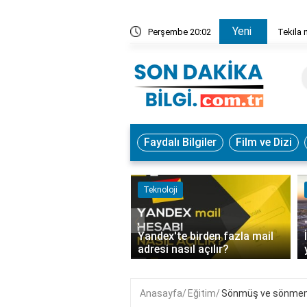
Yeni
 sarhoş eder?
Perşembe 20:02
Tekila 
Faydalı Bilgiler
Film ve Dizi
m
Teknoloji
‹
Yandex'te birden fazla mail
at ne anlama gelir?
adresi nasıl açılır?
Anasayfa
Eğitim
Sönmüş ve sönmemi