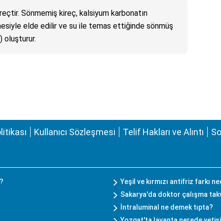
reçtir. Sönmemiş kireç, kalsiyum karbonatın
mesiyle elde edilir ve su ile temas ettiğinde sönmüş
 oluşturur.
olitikası
Kullanıcı Sözleşmesi
Telif Hakları ve Alıntı
So
r?
Yeşil ve kırmızı antifriz farkı ne
Sakarya'da doktor çalışma takvi
İntraluminal ne demek tıpta?
Yozgat'ta lavanta nerede yetiş