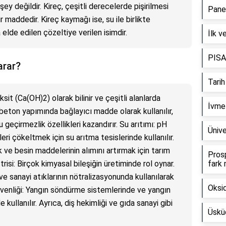
şey değildir. Kireç, çeşitli derecelerde pişirilmesi
Panel
 maddedir. Kireç kaymağı ise, su ile birlikte
elde edilen çözeltiye verilen isimdir.
İlk v
PISA 
arar?
Tarih
it (Ca(OH)2) olarak bilinir ve çeşitli alanlarda
İvmel
e beton yapımında bağlayıcı madde olarak kullanılır,
su geçirmezlik özellikleri kazandırır. Su arıtımı: pH
Ünive
ri çökeltmek için su arıtma tesislerinde kullanılır.
 ve besin maddelerinin alımını artırmak için tarım
Prosp
trisi: Birçok kimyasal bileşiğin üretiminde rol oynar.
fark 
e sanayi atıklarının nötralizasyonunda kullanılarak
Oksi
güvenliği: Yangın söndürme sistemlerinde ve yangın
kullanılır. Ayrıca, diş hekimliği ve gıda sanayi gibi
Üsküd