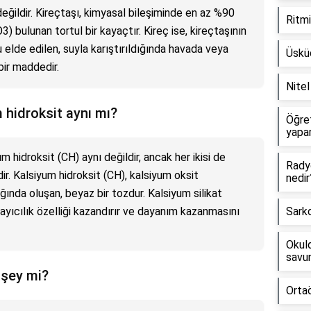
değildir. Kireçtaşı, kimyasal bileşiminde en az %90
Ritmi
 bulunan tortul bir kayaçtır. Kireç ise, kireçtaşının
 elde edilen, suyla karıştırıldığında havada veya
Üsküd
bir maddedir.
Nite
 hidroksit aynı mı?
Öğre
yapa
 hidroksit (CH) aynı değildir, ancak her ikisi de
Radyo
r. Kalsiyum hidroksit (CH), kalsiyum oksit
nedir
ığında oluşan, beyaz bir tozdur. Kalsiyum silikat
ayıcılık özelliği kazandırır ve dayanım kazanmasını
Sarko
Okuld
savun
 şey mi?
Ortaö