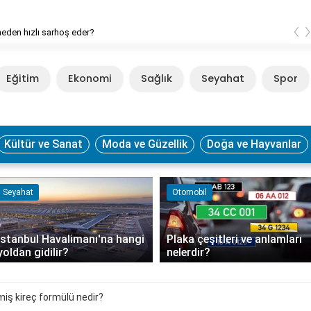
‹
neden hızlı sarhoş eder?
Eğitim
Ekonomi
Sağlık
Seyahat
Spor
Kültür ve Sanat
Moda ve Güzellik
Doğa ve Hayvanlar
Seyahat
Otomobil
İstanbul Havalimanı'na hangi
Plaka çeşitleri ve anlamları
yoldan gidilir?
nelerdir?
ş kireç formülü nedir?