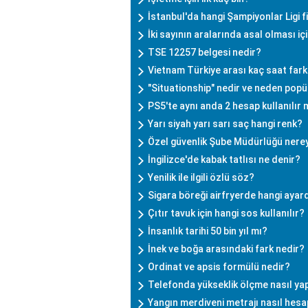
İstanbul'da hangi Şampiyonlar Ligi f
İki sayının aralarında asal olması i
TSE 12257 belgesi nedir?
Vietnam Türkiye arası kaç saat fark
"Situationship" nedir ve neden popü
PS5'te aynı anda 2 hesap kullanılır 
Yarı siyah yarı sarı saç hangi renk?
Özel güvenlik Şube Müdürlüğü nerey
İngilizce'de kabak tatlısı ne denir?
Yenilik ile ilgili özlü söz?
Sigara böreği airfryerde hangi ayar
Çıtır tavuk için hangi sos kullanılır?
İnsanlık tarihi 50 bin yıl mı?
İnek ve boğa arasındaki fark nedir?
Ordinat ve apsis formülü nedir?
Telefonda yükseklik ölçme nasıl yap
Yangın merdiveni metrajı nasıl hesa