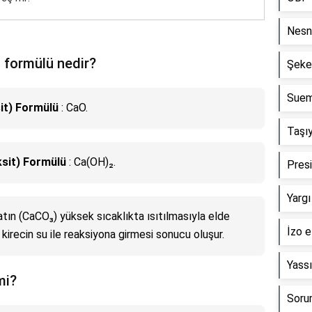
Nesne
formülü nedir?
Şeke
Suem'
it) Formülü
: CaO.
Taşıy
sit) Formülü
: Ca(OH)₂.
Presi
Yargı
ın (CaCO₃) yüksek sıcaklıkta ısıtılmasıyla elde
İzo e
kirecin su ile reaksiyona girmesi sonucu oluşur.
Yassı
mi?
Sorum